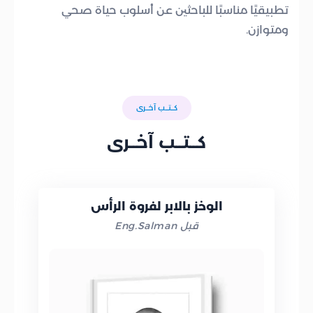
تطبيقيًا مناسبًا للباحثين عن أسلوب حياة صحي
ومتوازن.
كــتــب آخــرى
كــتــب آخــرى
الوخز بالابر لفروة الرأس
قبل Eng.Salman