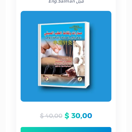
قبل Eng.Salman
$
30,00
$
40,00