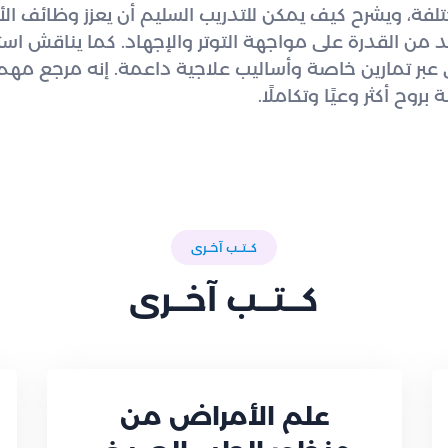
لفة، ويشرح كيف يمكن للتدريب السليم أن يعزز وظائف الأ
د من القدرة على مواجهة التوتر والإجهاد. كما يناقش است
ي عبر تمارين خاصة وأساليب علاجية داعمة. إنه مرجع م
بروح أكثر وعيًا وتكاملًا.
كــتــب آخــرى
كــتــب آخــرى
علم الأمراض من